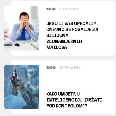
BLOGOVI
20 LIPNJA 2024
JESU LI VAS UPECALI?
DNEVNO SE POŠALJE 3.4
BILIJUNA
ZLONAMJERNIH
MAILOVA
BLOGOVI
29 SRPNJA 2024
KAKO UMJETNU
INTELIGENCIJU „DRŽATI
POD KONTROLOM“?