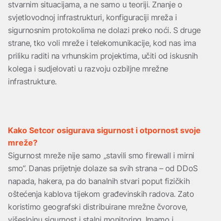
stvarnim situacijama, a ne samo u teoriji. Znanje o
svjetlovodnoj infrastrukturi, konfiguraciji mreža i
sigurnosnim protokolima ne dolazi preko noći. S druge
strane, tko voli mreže i telekomunikacije, kod nas ima
priliku raditi na vrhunskim projektima, učiti od iskusnih
kolega i sudjelovati u razvoju ozbiljne mrežne
infrastrukture.
Kako Setcor osigurava sigurnost i otpornost svoje
mreže?
Sigurnost mreže nije samo „stavili smo firewall i mirni
smo“. Danas prijetnje dolaze sa svih strana – od DDoS
napada, hakera, pa do banalnih stvari poput fizičkih
oštećenja kablova tijekom građevinskih radova. Zato
koristimo geografski distribuirane mrežne čvorove,
višeslojnu sigurnost i stalni monitoring. Imamo i