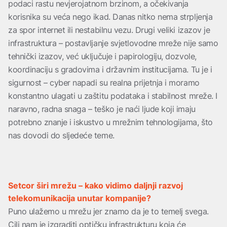
podaci rastu nevjerojatnom brzinom, a očekivanja
korisnika su veća nego ikad. Danas nitko nema strpljenja
za spor internet ili nestabilnu vezu. Drugi veliki izazov je
infrastruktura – postavljanje svjetlovodne mreže nije samo
tehnički izazov, već uključuje i papirologiju, dozvole,
koordinaciju s gradovima i državnim institucijama. Tu je i
sigurnost – cyber napadi su realna prijetnja i moramo
konstantno ulagati u zaštitu podataka i stabilnost mreže. I
naravno, radna snaga – teško je naći ljude koji imaju
potrebno znanje i iskustvo u mrežnim tehnologijama, što
nas dovodi do sljedeće teme.
Setcor širi mrežu – kako vidimo daljnji razvoj
telekomunikacija unutar kompanije?
Puno ulažemo u mrežu jer znamo da je to temelj svega.
Cilj nam je izgraditi optičku infrastrukturu koja će