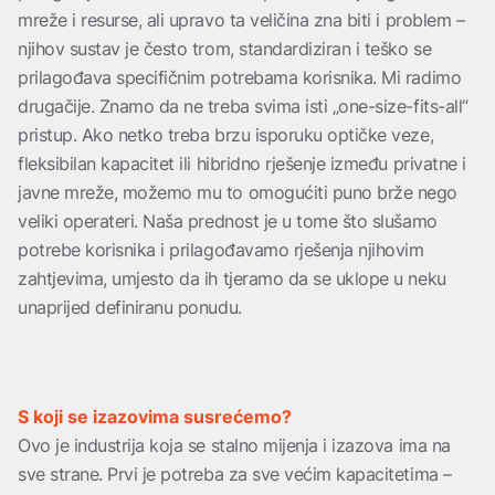
mreže i resurse, ali upravo ta veličina zna biti i problem –
njihov sustav je često trom, standardiziran i teško se
prilagođava specifičnim potrebama korisnika. Mi radimo
drugačije. Znamo da ne treba svima isti „one-size-fits-all“
pristup. Ako netko treba brzu isporuku optičke veze,
fleksibilan kapacitet ili hibridno rješenje između privatne i
javne mreže, možemo mu to omogućiti puno brže nego
veliki operateri. Naša prednost je u tome što slušamo
potrebe korisnika i prilagođavamo rješenja njihovim
zahtjevima, umjesto da ih tjeramo da se uklope u neku
unaprijed definiranu ponudu.
S koji se izazovima susrećemo?
Ovo je industrija koja se stalno mijenja i izazova ima na
sve strane. Prvi je potreba za sve većim kapacitetima –