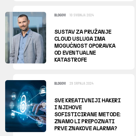
BLOGOVI
10 SVIBNJA 2024
SUSTAV ZA PRUŽANJE
CLOUD USLUGA IMA
MOGUĆNOST OPORAVKA
OD EVENTUALNE
KATASTROFE
BLOGOVI
29 SRPNJA 2024
SVE KREATIVNIJI HAKERI
I NJIHOVE
SOFISTICIRANE METODE:
ZNAMO LI PREPOZNATI
PRVE ZNAKOVE ALARMA?