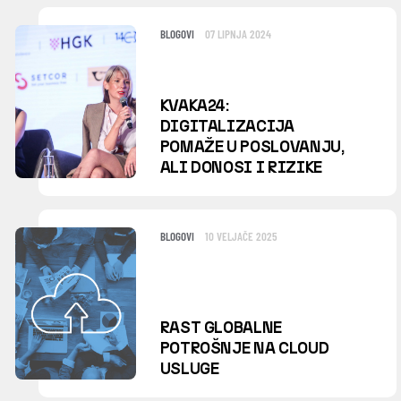
BLOGOVI
07 LIPNJA 2024
KVAKA24:
DIGITALIZACIJA
POMAŽE U POSLOVANJU,
ALI DONOSI I RIZIKE
BLOGOVI
10 VELJAČE 2025
RAST GLOBALNE
POTROŠNJE NA CLOUD
USLUGE