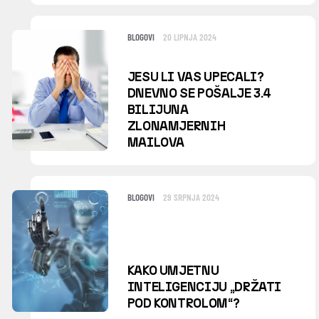
BLOGOVI
20 LIPNJA 2024
JESU LI VAS UPECALI?
DNEVNO SE POŠALJE 3.4
BILIJUNA
ZLONAMJERNIH
MAILOVA
BLOGOVI
29 SRPNJA 2024
KAKO UMJETNU
INTELIGENCIJU „DRŽATI
POD KONTROLOM“?