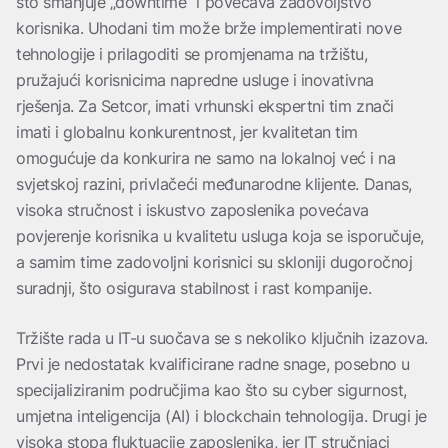
što smanjuje „downtime“ i povećava zadovoljstvo
korisnika. Uhodani tim može brže implementirati nove
tehnologije i prilagoditi se promjenama na tržištu,
pružajući korisnicima napredne usluge i inovativna
rješenja. Za Setcor, imati vrhunski ekspertni tim znači
imati i globalnu konkurentnost, jer kvalitetan tim
omogućuje da konkurira ne samo na lokalnoj već i na
svjetskoj razini, privlačeći međunarodne klijente. Danas,
visoka stručnost i iskustvo zaposlenika povećava
povjerenje korisnika u kvalitetu usluga koja se isporučuje,
a samim time zadovoljni korisnici su skloniji dugoročnoj
suradnji, što osigurava stabilnost i rast kompanije.
Tržište rada u IT-u suočava se s nekoliko ključnih izazova.
Prvi je nedostatak kvalificirane radne snage, posebno u
specijaliziranim područjima kao što su cyber sigurnost,
umjetna inteligencija (AI) i blockchain tehnologija. Drugi je
visoka stopa fluktuacije zaposlenika, jer IT stručnjaci