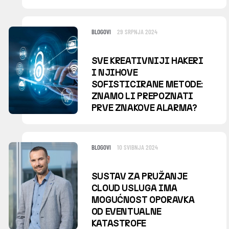
BLOGOVI
29 SRPNJA 2024
SVE KREATIVNIJI HAKERI
I NJIHOVE
SOFISTICIRANE METODE:
ZNAMO LI PREPOZNATI
PRVE ZNAKOVE ALARMA?
BLOGOVI
10 SVIBNJA 2024
SUSTAV ZA PRUŽANJE
CLOUD USLUGA IMA
MOGUĆNOST OPORAVKA
OD EVENTUALNE
KATASTROFE