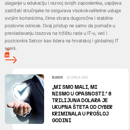
ulaganje u edukaciju i razvoj svojih zaposlenika, uspijeva
zadržati stručnjake te osigurava visokokvalitetne usluge
svojim korisnicima, čime stvara dugoročne i stabilne
poslovne odnose. Ovaj pristup ne samo da pomaže u
prevladavanju izazova na tržištu rada u IT-u, već i
pozicionira Setcor kao lidera na hrvatskoj i globalnoj IT
sceni.
04
BLOGOVI
20 LIPNJA 2024
„MI SMO MALI, MI
NISMO U OPASNOSTI.“ 8
TRILIJUNA DOLARA JE
UKUPNA ŠTETA OD CYBER
KRIMINALA U PROŠLOJ
GODINI