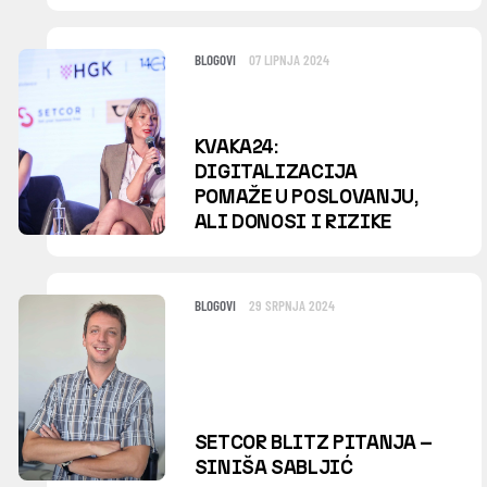
BLOGOVI
07 LIPNJA 2024
KVAKA24:
DIGITALIZACIJA
POMAŽE U POSLOVANJU,
ALI DONOSI I RIZIKE
BLOGOVI
29 SRPNJA 2024
SETCOR BLITZ PITANJA –
SINIŠA SABLJIĆ