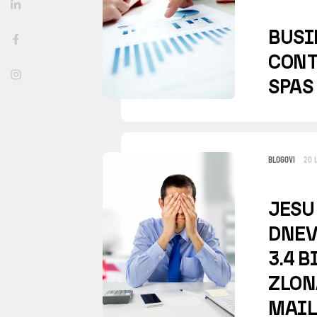
BUSI
CONT
SPAS
BLOGOVI
20 
JESU
DNEV
3.4 
ZLO
MAIL