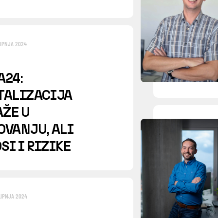
LIPNJA 2024
A24:
TALIZACIJA
ŽE U
OVANJU, ALI
SI I RIZIKE
LIPNJA 2024