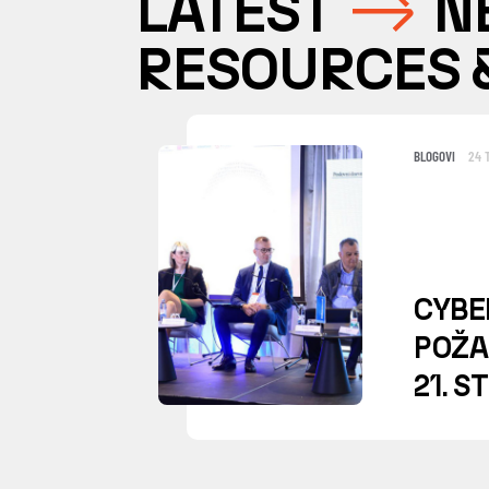
LATEST
N
RESOURCES 
BLOGOVI
24 
CYBE
POŽA
21. S