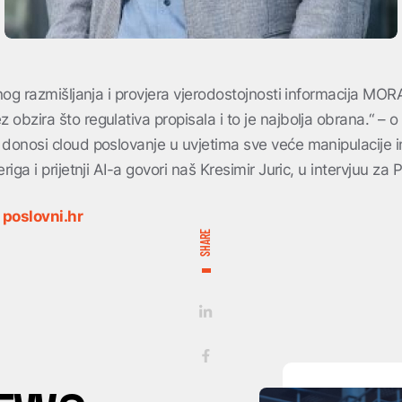
čnog razmišljanja i provjera vjerodostojnosti informacija MOR
obzira što regulativa propisala i to je najbolja obrana.“ – o b
 donosi cloud poslovanje u uvjetima sve veće manipulacije 
riga i prijetnji AI-a govori naš Kresimir Juric, u intervjuu za
a
poslovni.hr
SHARE