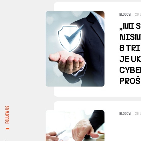
BLOGOVI
20 
„MI 
NISM
8 TR
JE U
CYBE
PROŠ
FOLLOW US
BLOGOVI
29 