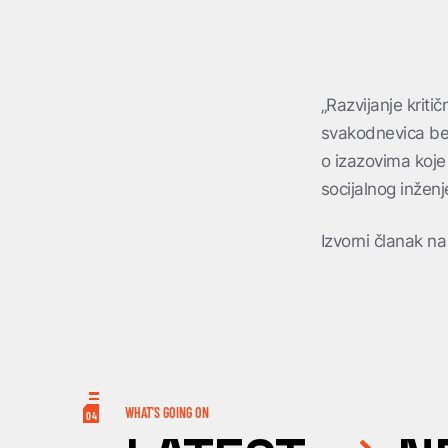
„Razvijanje kriti
svakodnevica bez 
o izazovima koje
socijalnog inženje
Izvorni članak n
WHAT’S GOING ON
04