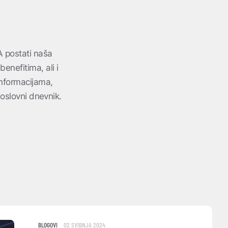
A postati naša
enefitima, ali i
informacijama,
 Poslovni dnevnik.
BLOGOVI
02 SVIBNJA 2024