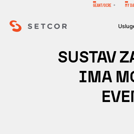
GEANT/OCRE
MY DA
Uslug
SUSTAV Z
IMA M
EVE