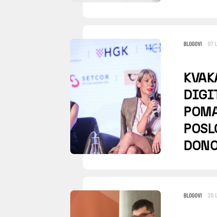
BLOGOVI
07 
KVAK
DIGI
POMA
POSL
DONO
BLOGOVI
20 