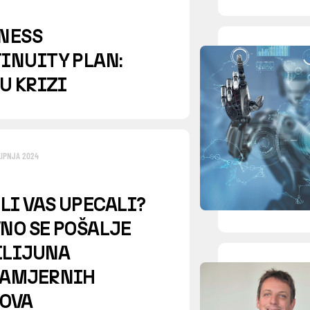
NESS
INUITY PLAN:
 U KRIZI
LIPNJA 2024
 LI VAS UPECALI?
NO SE POŠALJE
BILIJUNA
NAMJERNIH
OVA