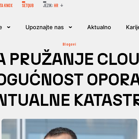
JEZIK:
HR
TA KNOX
SETQUB
e
Upoznajte nas
Aktualno
Karij
Blogovi
A PRUŽANJE CLO
OGUĆNOST OPORA
NTUALNE KATAST