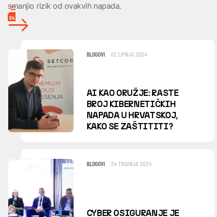
smanjio rizik od ovakvih napada.
04
BLOGOVI
02 LIPNJA 2024
AI KAO ORUŽJE: RASTE
BROJ KIBERNETIČKIH
NAPADA U HRVATSKOJ,
KAKO SE ZAŠTITITI?
BLOGOVI
24 TRAVNJA 2024
CYBER OSIGURANJE JE