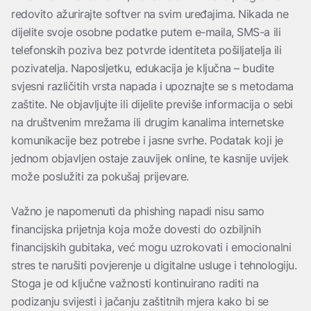
redovito ažurirajte softver na svim uređajima. Nikada ne
dijelite svoje osobne podatke putem e-maila, SMS-a ili
telefonskih poziva bez potvrde identiteta pošiljatelja ili
pozivatelja. Naposljetku, edukacija je ključna – budite
svjesni različitih vrsta napada i upoznajte se s metodama
zaštite. Ne objavljujte ili dijelite previše informacija o sebi
na društvenim mrežama ili drugim kanalima internetske
komunikacije bez potrebe i jasne svrhe. Podatak koji je
jednom objavljen ostaje zauvijek online, te kasnije uvijek
može poslužiti za pokušaj prijevare.
Važno je napomenuti da phishing napadi nisu samo
financijska prijetnja koja može dovesti do ozbiljnih
financijskih gubitaka, već mogu uzrokovati i emocionalni
stres te narušiti povjerenje u digitalne usluge i tehnologiju.
Stoga je od ključne važnosti kontinuirano raditi na
podizanju svijesti i jačanju zaštitnih mjera kako bi se