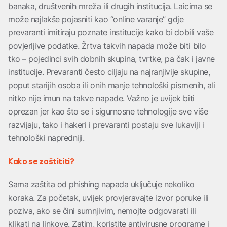
banaka, društvenih mreža ili drugih institucija. Laicima se
može najlakše pojasniti kao “online varanje” gdje
prevaranti imitiraju poznate institucije kako bi dobili vaše
povjerljive podatke. Žrtva takvih napada može biti bilo
tko – pojedinci svih dobnih skupina, tvrtke, pa čak i javne
institucije. Prevaranti često ciljaju na najranjivije skupine,
poput starijih osoba ili onih manje tehnološki pismenih, ali
nitko nije imun na takve napade. Važno je uvijek biti
oprezan jer kao što se i sigurnosne tehnologije sve više
razvijaju, tako i hakeri i prevaranti postaju sve lukaviji i
tehnološki napredniji.
Kako se zaštititi?
Sama zaštita od phishing napada uključuje nekoliko
koraka. Za početak, uvijek provjeravajte izvor poruke ili
poziva, ako se čini sumnjivim, nemojte odgovarati ili
klikati na linkove. Zatim, koristite antivirusne programe i