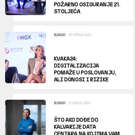
POŽARNO OSIGURANJE 21.
STOLJEĆA
BLOGOVI
07 LIPNJA 2024
KVAKA24:
DIGITALIZACIJA
POMAŽE U POSLOVANJU,
ALI DONOSI I RIZIKE
BLOGOVI
11 LIPNJA 2024
ŠTO AKO DOĐE DO
KALVARIJE DATA
CENTARA NA KOJIMA VAM