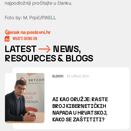
najpodložniji pročitajte u članku.
Foto by: M. Prpić/PIXELL
Članak na poslovni.hr
WHAT’S GOING ON
04
LATEST
NEWS,
RESOURCES & BLOGS
BLOGOVI
02 LIPNJA 2024
AI KAO ORUŽJE: RASTE
BROJ KIBERNETIČKIH
NAPADA U HRVATSKOJ,
KAKO SE ZAŠTITITI?