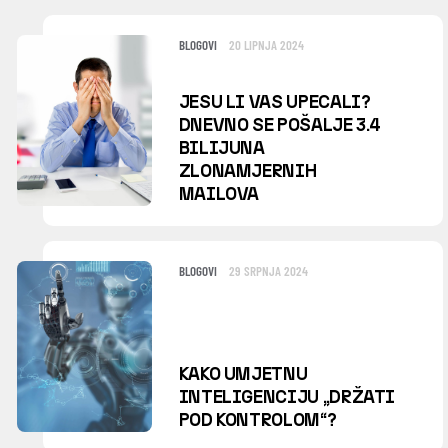
BLOGOVI
20 LIPNJA 2024
JESU LI VAS UPECALI?
DNEVNO SE POŠALJE 3.4
BILIJUNA
ZLONAMJERNIH
MAILOVA
BLOGOVI
29 SRPNJA 2024
KAKO UMJETNU
INTELIGENCIJU „DRŽATI
POD KONTROLOM“?