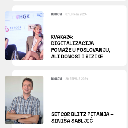
BLOGOVI
07 LIPNJA 2024
KVAKA24:
DIGITALIZACIJA
POMAŽE U POSLOVANJU,
ALI DONOSI I RIZIKE
BLOGOVI
29 SRPNJA 2024
SETCOR BLITZ PITANJA –
SINIŠA SABLJIĆ