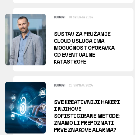
BLOGOVI
10 SVIBNJA 2024
SUSTAV ZA PRUŽANJE
CLOUD USLUGA IMA
MOGUĆNOST OPORAVKA
OD EVENTUALNE
KATASTROFE
BLOGOVI
29 SRPNJA 2024
SVE KREATIVNIJI HAKERI
I NJIHOVE
SOFISTICIRANE METODE:
ZNAMO LI PREPOZNATI
PRVE ZNAKOVE ALARMA?