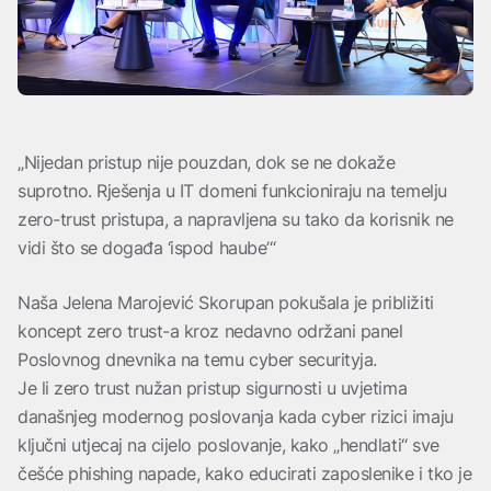
„Nijedan pristup nije pouzdan, dok se ne dokaže
suprotno. Rješenja u IT domeni funkcioniraju na temelju
zero-trust pristupa, a napravljena su tako da korisnik ne
vidi što se događa ‘ispod haube’“
Naša Jelena Marojević Skorupan pokušala je približiti
koncept zero trust-a kroz nedavno održani panel
Poslovnog dnevnika na temu cyber securityja.
Je li zero trust nužan pristup sigurnosti u uvjetima
današnjeg modernog poslovanja kada cyber rizici imaju
ključni utjecaj na cijelo poslovanje, kako „hendlati“ sve
češće phishing napade, kako educirati zaposlenike i tko je